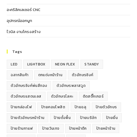
อะคริลิคเลเซอร์ CNC
อุปกรณ์ออกบูท
ไวนิล งานโครงสร้าง
Tags
LED
LIGHTBOX
NEON FLEX
STANDY
ฉลากสินค้า
ตกแต่งหน้าร้าน
ตัวอักษรซิงค์
ตัวอักษรซิงค์พ่นสีทอง
ตัวอักษรพลาสวูด
ตัวอักษรแสตนเลส
ตัวอักษรโลหะ
ติดสติ๊กเกอร์
ป้ายกล่องไฟ
ป้ายคอมโพสิต
ป้ายฉลุ
ป้ายตัวอักษร
ป้ายตัวอักษรหน้าร้าน
ป้ายตั้งพื้น
ป้ายบริษัท
ป้ายยื่น
ป้ายร้านกาแฟ
ป้ายวินเทจ
ป้ายหน้าตึก
ป้ายหน้าร้าน