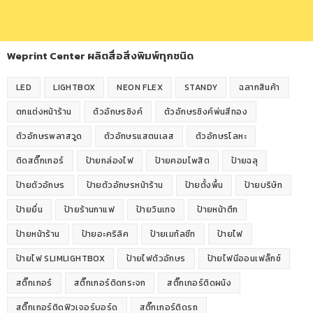
Weprint Center ผลิตสื่อสิ่งพิมพ์ทุกชนิด
LED
LIGHTBOX
NEON FLEX
STANDY
ฉลากสินค้า
ตกแต่งหน้าร้าน
ตัวอักษรซิงค์
ตัวอักษรซิงค์พ่นสีทอง
ตัวอักษรพลาสวูด
ตัวอักษรแสตนเลส
ตัวอักษรโลหะ
ติดสติ๊กเกอร์
ป้ายกล่องไฟ
ป้ายคอมโพสิต
ป้ายฉลุ
ป้ายตัวอักษร
ป้ายตัวอักษรหน้าร้าน
ป้ายตั้งพื้น
ป้ายบริษัท
ป้ายยื่น
ป้ายร้านกาแฟ
ป้ายวินเทจ
ป้ายหน้าตึก
ป้ายหน้าร้าน
ป้ายอะคริลิค
ป้ายเมทัลชีท
ป้ายไฟ
ป้ายไฟ SLIMLIGHTBOX
ป้ายไฟตัวอักษร
ป้ายไฟนีออนเฟล็กซ์
สติ๊กเกอร์
สติ๊กเกอร์ติดกระจก
สติ๊กเกอร์ติดผนัง
สติ๊กเกอร์ติดฟิวเจอร์บอร์ด
สติ๊กเกอร์ติดรถ