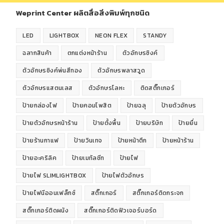
Weprint Center ผลิตสื่อสิ่งพิมพ์ทุกชนิด
LED
LIGHTBOX
NEON FLEX
STANDY
ฉลากสินค้า
ตกแต่งหน้าร้าน
ตัวอักษรซิงค์
ตัวอักษรซิงค์พ่นสีทอง
ตัวอักษรพลาสวูด
ตัวอักษรแสตนเลส
ตัวอักษรโลหะ
ติดสติ๊กเกอร์
ป้ายกล่องไฟ
ป้ายคอมโพสิต
ป้ายฉลุ
ป้ายตัวอักษร
ป้ายตัวอักษรหน้าร้าน
ป้ายตั้งพื้น
ป้ายบริษัท
ป้ายยื่น
ป้ายร้านกาแฟ
ป้ายวินเทจ
ป้ายหน้าตึก
ป้ายหน้าร้าน
ป้ายอะคริลิค
ป้ายเมทัลชีท
ป้ายไฟ
ป้ายไฟ SLIMLIGHTBOX
ป้ายไฟตัวอักษร
ป้ายไฟนีออนเฟล็กซ์
สติ๊กเกอร์
สติ๊กเกอร์ติดกระจก
สติ๊กเกอร์ติดผนัง
สติ๊กเกอร์ติดฟิวเจอร์บอร์ด