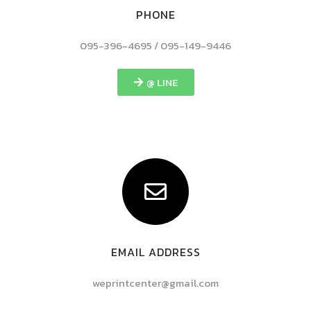
PHONE
095-396-4695 / 095-149-9446
@ LINE
EMAIL ADDRESS
weprintcenter@gmail.com