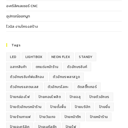
อะคริลิคเลเซอร์ CNC
อุปกรณ์ออกบูท
ไวนิล งานโครงสร้าง
Tags
LED
LIGHTBOX
NEON FLEX
STANDY
ฉลากสินค้า
ตกแต่งหน้าร้าน
ตัวอักษรซิงค์
ตัวอักษรซิงค์พ่นสีทอง
ตัวอักษรพลาสวูด
ตัวอักษรแสตนเลส
ตัวอักษรโลหะ
ติดสติ๊กเกอร์
ป้ายกล่องไฟ
ป้ายคอมโพสิต
ป้ายฉลุ
ป้ายตัวอักษร
ป้ายตัวอักษรหน้าร้าน
ป้ายตั้งพื้น
ป้ายบริษัท
ป้ายยื่น
ป้ายร้านกาแฟ
ป้ายวินเทจ
ป้ายหน้าตึก
ป้ายหน้าร้าน
ป้ายอะคริลิค
ป้ายเมทัลชีท
ป้ายไฟ