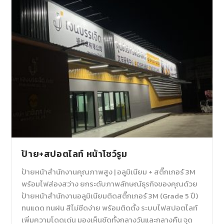
ป้าย+สปอตไลท์ หน้าโชว์รูม
ป้ายหน้าสำนักงานคุณภาพสูง | อลูมิเนียม + สติ๊กเกอร์ 3M
พร้อมไฟส่องสว่าง ยกระดับภาพลักษณ์ธุรกิจของคุณด้วย
ป้ายหน้าสำนักงานอลูมิเนียมติดสติ๊กเกอร์ 3M (Grade 5 ปี)
ทนแดด ทนฝน สีไม่ซีดง่าย พร้อมติดตั้ง ระบบไฟสปอตไลท์
เพิ่มความโดดเด่น มองเห็นชัดทั้งกลางวันและกลางคืน จุด