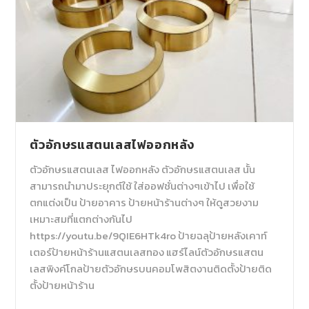
ตัวอักษรแสตนเลสไฟออกหลัง
ตัวอักษรแสตนเลส ไฟออกหลัง ตัวอักษรแสตนเลส นั้น
สามารถนำมาประยุกต์ใช้ ใส่ออฟชั่นต่างๆเข้าไป เพื่อใช้
ตกแต่งเป็น ป้ายอาคาร ป้ายหน้าร้านต่างๆ ให้ดูสวยงาม
เหมาะสมที่แตกต่างกันไป
https://youtu.be/9QIE6HTk4ro ป้ายฉลุป้ายหลังเคาท์
เตอร์ป้ายหน้าร้านแสตนเลสทอง แฮร์ไลน์ตัวอักษรแสตน
เลสพิงค์โกลป้ายตัวอักษรบนคอมโพสิตงานติดตั้งป้ายติด
ตั้งป้ายหน้าร้าน