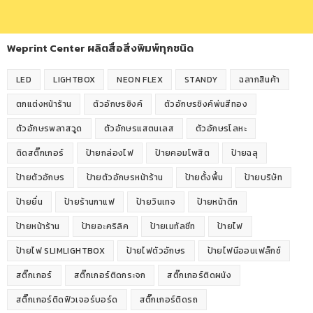
Weprint Center ผลิตสื่อสิ่งพิมพ์ทุกชนิด
LED
LIGHTBOX
NEON FLEX
STANDY
ฉลากสินค้า
ตกแต่งหน้าร้าน
ตัวอักษรซิงค์
ตัวอักษรซิงค์พ่นสีทอง
ตัวอักษรพลาสวูด
ตัวอักษรแสตนเลส
ตัวอักษรโลหะ
ติดสติ๊กเกอร์
ป้ายกล่องไฟ
ป้ายคอมโพสิต
ป้ายฉลุ
ป้ายตัวอักษร
ป้ายตัวอักษรหน้าร้าน
ป้ายตั้งพื้น
ป้ายบริษัท
ป้ายยื่น
ป้ายร้านกาแฟ
ป้ายวินเทจ
ป้ายหน้าตึก
ป้ายหน้าร้าน
ป้ายอะคริลิค
ป้ายเมทัลชีท
ป้ายไฟ
ป้ายไฟ SLIMLIGHTBOX
ป้ายไฟตัวอักษร
ป้ายไฟนีออนเฟล็กซ์
สติ๊กเกอร์
สติ๊กเกอร์ติดกระจก
สติ๊กเกอร์ติดผนัง
สติ๊กเกอร์ติดฟิวเจอร์บอร์ด
สติ๊กเกอร์ติดรถ