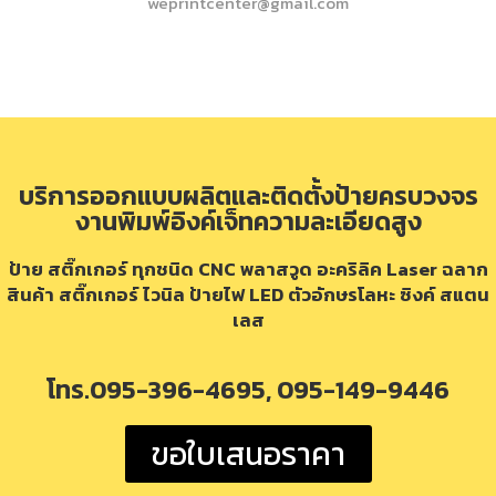
weprintcenter@gmail.com
บริการออกแบบผลิตและติดตั้งป้ายครบวงจร
งานพิมพ์อิงค์เจ็ทความละเอียดสูง
ป้าย สติ๊กเกอร์ ทุกชนิด CNC พลาสวูด อะคริลิค Laser ฉลาก
สินค้า สติ๊กเกอร์ ไวนิล ป้ายไฟ LED ตัวอักษรโลหะ ซิงค์ สแตน
เลส
โทร.095-396-4695, 095-149-9446
ขอใบเสนอราคา