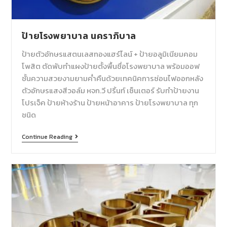
ป้ายโรงพยาบาล นคราภิบาล
ป้ายตัวอักษรแสตนเลสทองแฮร์ไลน์ + ป้ายอลูมิเนียมคอม
โพสิต ตัดพับทำแผงป้ายตั้งพื้นชื่อโรงพยาบาล พร้อมออฟ
ชั้นความสวยงามยามค่ำคืนด้วยเทคนิคการซ่อนไฟออกหลัง
ตัวอักษรแสงสีวอล์ม หจก.วี ปริ้นท์ เซ็นเตอร์ รับทำป้ายงาน
โปรเจ็ค ป้ายห้างร้าน ป้ายหน้าอาคาร ป้ายโรงพยาบาล ทุก
ชนิด
Continue Reading