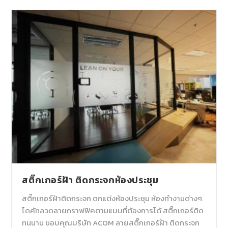
สติ๊กเกอร์ฝ้า ติดกระจกห้องประชุม
สติ๊กเกอร์ฝ้าติดกระจก ตกแต่งห้องประชุม ห้องทำงานต่างๆ
ไดคัทลวดลายกราฟฟิคตามแบบที่ต้องการได้ สติ๊กเกอร์ติด
ทนนาน ขอบคุณบริษัท ACOM ลายสติ๊กเกอร์ฝ้า ติดกระจก