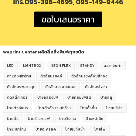
โทร.095-396-4695, 095-149-9446
ขอใบเสนอราคา
Weprint Center ผลิตสื่อสิ่งพิมพ์ทุกชนิด
LED
LIGHTBOX
NEON FLEX
STANDY
ฉลากสินค้า
ตกแต่งหน้าร้าน
ตัวอักษรซิงค์
ตัวอักษรซิงค์พ่นสีทอง
ตัวอักษรพลาสวูด
ตัวอักษรแสตนเลส
ตัวอักษรโลหะ
ติดสติ๊กเกอร์
ป้ายกล่องไฟ
ป้ายคอมโพสิต
ป้ายฉลุ
ป้ายตัวอักษร
ป้ายตัวอักษรหน้าร้าน
ป้ายตั้งพื้น
ป้ายบริษัท
ป้ายยื่น
ป้ายร้านกาแฟ
ป้ายวินเทจ
ป้ายหน้าตึก
ป้ายหน้าร้าน
ป้ายอะคริลิค
ป้ายเมทัลชีท
ป้ายไฟ