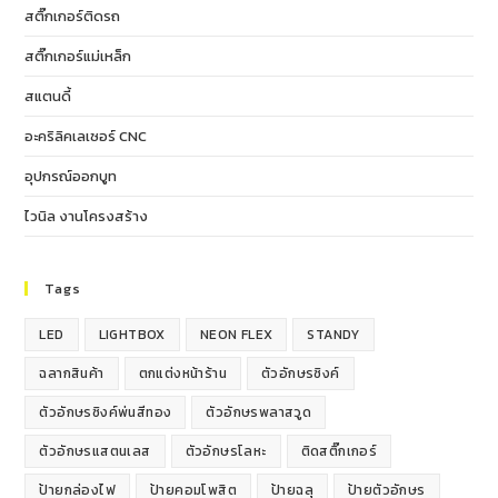
สติ๊กเกอร์ติดรถ
สติ๊กเกอร์แม่เหล็ก
สแตนดี้
อะคริลิคเลเซอร์ CNC
อุปกรณ์ออกบูท
ไวนิล งานโครงสร้าง
Tags
LED
LIGHTBOX
NEON FLEX
STANDY
ฉลากสินค้า
ตกแต่งหน้าร้าน
ตัวอักษรซิงค์
ตัวอักษรซิงค์พ่นสีทอง
ตัวอักษรพลาสวูด
ตัวอักษรแสตนเลส
ตัวอักษรโลหะ
ติดสติ๊กเกอร์
ป้ายกล่องไฟ
ป้ายคอมโพสิต
ป้ายฉลุ
ป้ายตัวอักษร