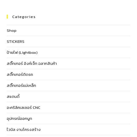
Categories
Shop
STICKERS
ป้ายไฟ (Lightbox)
สติ๊กเกอร์ อิงค์เจ็ท ฉลากสินค้า
สติ๊กเกอร์ติดรถ
สติ๊กเกอร์แม่เหล็ก
สแตนดี้
อะคริลิคเลเซอร์ CNC
อุปกรณ์ออกบูท
ไวนิล งานโครงสร้าง