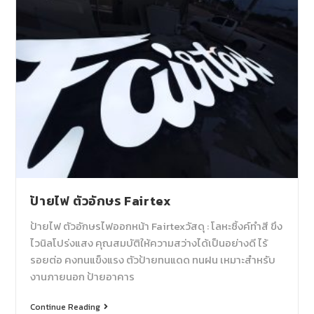
ป้ายไฟ ตัวอักษร Fairtex
ป้ายไฟ ตัวอักษรไฟออกหน้า Fairtexวัสดุ : โลหะซิ้งค์ทำสี ขึง
ไวนิลโปร่งแสง คุณสมบัติให้ความสว่างได้เป็นอย่างดี ไร้
รอยต่อ คงทนแข็งแรง ตัวป้ายทนแดด ทนฝน เหมาะสำหรับ
งานภายนอก ป้ายอาคาร
Continue Reading