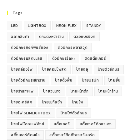
Tags
LED
LIGHTBOX
NEON FLEX
STANDY
ฉลากสินค้า
ตกแต่งหน้าร้าน
ตัวอักษรซิงค์
ตัวอักษรซิงค์พ่นสีทอง
ตัวอักษรพลาสวูด
ตัวอักษรแสตนเลส
ตัวอักษรโลหะ
ติดสติ๊กเกอร์
ป้ายกล่องไฟ
ป้ายคอมโพสิต
ป้ายฉลุ
ป้ายตัวอักษร
ป้ายตัวอักษรหน้าร้าน
ป้ายตั้งพื้น
ป้ายบริษัท
ป้ายยื่น
ป้ายร้านกาแฟ
ป้ายวินเทจ
ป้ายหน้าตึก
ป้ายหน้าร้าน
ป้ายอะคริลิค
ป้ายเมทัลชีท
ป้ายไฟ
ป้ายไฟ SLIMLIGHTBOX
ป้ายไฟตัวอักษร
ป้ายไฟนีออนเฟล็กซ์
สติ๊กเกอร์
สติ๊กเกอร์ติดกระจก
สติ๊กเกอร์ติดผนัง
สติ๊กเกอร์ติดฟิวเจอร์บอร์ด