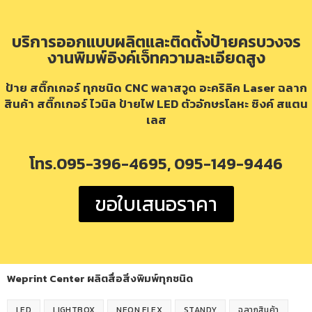
บริการออกแบบผลิตและติดตั้งป้ายครบวงจร
งานพิมพ์อิงค์เจ็ทความละเอียดสูง
ป้าย สติ๊กเกอร์ ทุกชนิด CNC พลาสวูด อะคริลิค Laser ฉลาก
สินค้า สติ๊กเกอร์ ไวนิล ป้ายไฟ LED ตัวอักษรโลหะ ซิงค์ สแตน
เลส
โทร.095-396-4695, 095-149-9446
ขอใบเสนอราคา
Weprint Center ผลิตสื่อสิ่งพิมพ์ทุกชนิด
LED
LIGHTBOX
NEON FLEX
STANDY
ฉลากสินค้า