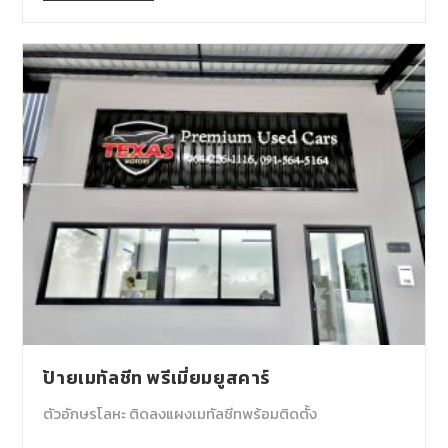
ป้ายเมทัลชีท พรีเมี่ยมยูสคาร์
ตัวอักษรโลหะ ติดลงแผงเมทัลชีทพร้อมติดตั้ง