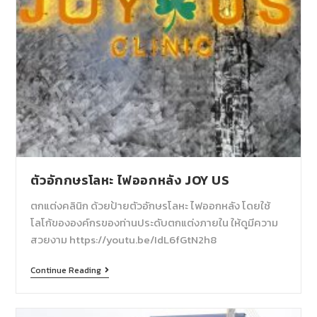
ตัวอักกษรโลหะ ไฟออกหลัง JOY US
ตกแต่งคลินิก ด้วยป้ายตัวอักษรโลหะ ไฟออกหลัง โดยใช้
โลโก้ขององค์กรของท่านประดับตกแต่งภายใน ให้ดูมีความ
สวยงาม https://youtu.be/IdL6fGtN2h8
Continue Reading