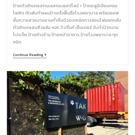
ป้ายตัวอักษรแสตนเลสทองแฮร์ไลน์ + ป้ายอลูมิเนียมคอม
โพสิต ตัดพับทำแผงป้ายตั้งพื้นชื่อโรงพยาบาล พร้อมออฟ
ชั้นความสวยงามยามค่ำคืนด้วยเทคนิคการซ่อนไฟออกหลัง
ตัวอักษรแสงสีวอล์ม หจก.วี ปริ้นท์ เซ็นเตอร์ รับทำป้ายงาน
โปรเจ็ค ป้ายห้างร้าน ป้ายหน้าอาคาร ป้ายโรงพยาบาล ทุก
ชนิด
Continue Reading