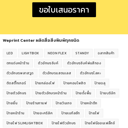
ขอใบเสนอราคา
Weprint Center ผลิตสื่อสิ่งพิมพ์ทุกชนิด
LED
LIGHTBOX
NEON FLEX
STANDY
ฉลากสินค้า
ตกแต่งหน้าร้าน
ตัวอักษรซิงค์
ตัวอักษรซิงค์พ่นสีทอง
ตัวอักษรพลาสวูด
ตัวอักษรแสตนเลส
ตัวอักษรโลหะ
ติดสติ๊กเกอร์
ป้ายกล่องไฟ
ป้ายคอมโพสิต
ป้ายฉลุ
ป้ายตัวอักษร
ป้ายตัวอักษรหน้าร้าน
ป้ายตั้งพื้น
ป้ายบริษัท
ป้ายยื่น
ป้ายร้านกาแฟ
ป้ายวินเทจ
ป้ายหน้าตึก
ป้ายหน้าร้าน
ป้ายอะคริลิค
ป้ายเมทัลชีท
ป้ายไฟ
ป้ายไฟ SLIMLIGHTBOX
ป้ายไฟตัวอักษร
ป้ายไฟนีออนเฟล็กซ์