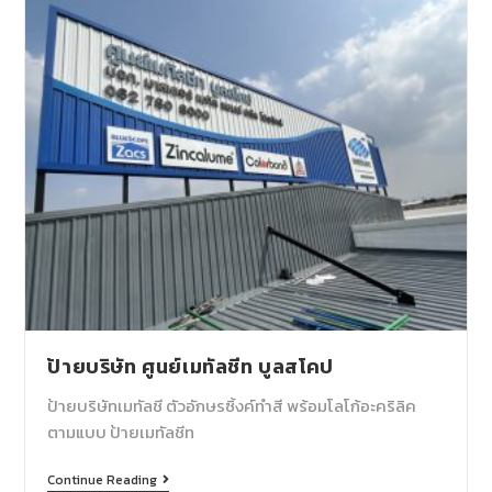
ป้ายบริษัท ศูนย์เมทัลชีท บูลสโคป
ป้ายบริษัทเมทัลชี ตัวอักษรซิ้งค์ทำสี พร้อมโลโก้อะคริลิค
ตามแบบ ป้ายเมทัลชีท
Continue Reading