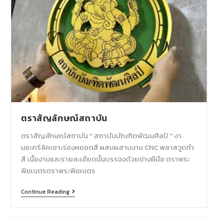
ตราสัญลักษณ์สถาบัน
ตราสัญลักษณ์สถาบัน " สถาบันบัณฑิตพัฒนศิลป์ " งา
นอะคริลิคเซาะร่องหยอดสี ผสมผสานงาน CNC พลาสวูดทำ
สี เนื้องานและรายละเอียดนั้นบรรจงด้วยช่างฝีมือ ตราพระ
พิฆเนตรตราพระพิฆเนตร
Continue Reading