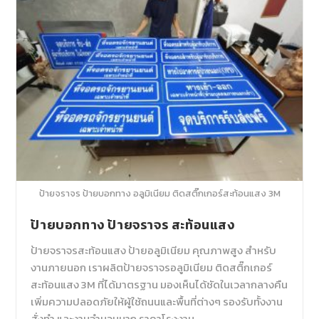
ป้ายจราจร ป้ายบอกทาง อลูมิเนียม ติดสติ๊กเกอร์สะท้อนแสง 3M
ป้ายบอกทาง ป้ายจราจร สะท้อนแสง
ป้ายจราจรสะท้อนแสง ป้ายอลูมิเนียม คุณภาพสูง สำหรับ
งานภายนอก เราผลิตป้ายจราจรอลูมิเนียม ติดสติ๊กเกอร์
สะท้อนแสง 3M ที่ได้มาตรฐาน มองเห็นได้ชัดในเวลากลางคืน
เพิ่มความปลอดภัยให้ผู้ใช้ถนนและพื้นที่ต่างๆ รองรับทั้งงาน
สั่งทำ และงานจำนวนมาก ราคาโรงงาน