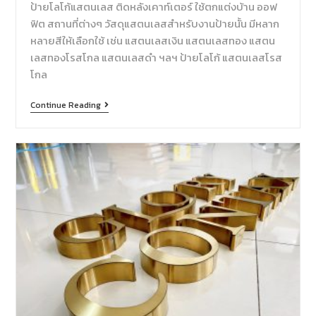
ป้ายโลโก้แสตนเลส ติดหลังเคาท์เตอร์ ใช้ตกแต่งบ้าน ออฟ
ฟิต สถานที่ต่างๆ วัสดุแสตนเลสสำหรับงานป้ายนั้น มีหลาก
หลายสีให้เลือกใช้ เช่น แสตนเลสเงิน แสตนเลสทอง แสตน
เลสทองโรสโกล แสตนเลสดำ ฯลฯ ป้ายโลโก้ แสตนเลสโรส
โกล
Continue Reading