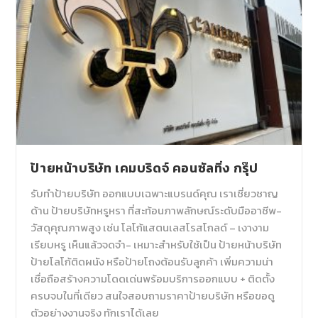
ป้ายหน้าบริษัท เคมบริดจ์ คอนซัลทิ่ง กรุ๊ป
รับทำป้ายบริษัท ออกแบบเฉพาะแบรนด์คุณ เราเชี่ยวชาญ
ด้าน ป้ายบริษัทหรูหรา ที่สะท้อนภาพลักษณ์ระดับมืออาชีพ-
วัสดุคุณภาพสูง เช่น โลโก้แสตนเลสโรสโกลด์ – เงางาม
เรียบหรู เห็นแล้วจดจำ- เหมาะสำหรับใช้เป็น ป้ายหน้าบริษัท
ป้ายโลโก้ติดผนัง หรือป้ายโถงต้อนรับลูกค้า เพิ่มความน่า
เชื่อถือสร้างความโดดเด่นพร้อมบริการออกแบบ + ติดตั้ง
ครบจบในที่เดียว สนใจสอบถามราคาป้ายบริษัท หรือขอดู
ตัวอย่างงานจริง ทักเราได้เลย