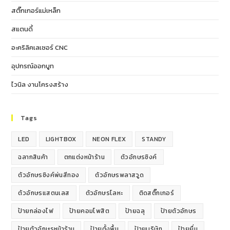
สติ๊กเกอร์แม่เหล็ก
สแตนดี้
อะคริลิคเลเซอร์ CNC
อุปกรณ์ออกบูท
ไวนิล งานโครงสร้าง
Tags
LED
LIGHTBOX
NEON FLEX
STANDY
ฉลากสินค้า
ตกแต่งหน้าร้าน
ตัวอักษรซิงค์
ตัวอักษรซิงค์พ่นสีทอง
ตัวอักษรพลาสวูด
ตัวอักษรแสตนเลส
ตัวอักษรโลหะ
ติดสติ๊กเกอร์
ป้ายกล่องไฟ
ป้ายคอมโพสิต
ป้ายฉลุ
ป้ายตัวอักษร
ป้ายตัวอักษรหน้าร้าน
ป้ายตั้งพื้น
ป้ายบริษัท
ป้ายยื่น