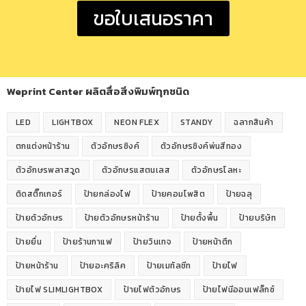
ขอใบเสนอราคา
Weprint Center ผลิตสื่อสิ่งพิมพ์ทุกชนิด
LED
LIGHTBOX
NEON FLEX
STANDY
ฉลากสินค้า
ตกแต่งหน้าร้าน
ตัวอักษรซิงค์
ตัวอักษรซิงค์พ่นสีทอง
ตัวอักษรพลาสวูด
ตัวอักษรแสตนเลส
ตัวอักษรโลหะ
ติดสติ๊กเกอร์
ป้ายกล่องไฟ
ป้ายคอมโพสิต
ป้ายฉลุ
ป้ายตัวอักษร
ป้ายตัวอักษรหน้าร้าน
ป้ายตั้งพื้น
ป้ายบริษัท
ป้ายยื่น
ป้ายร้านกาแฟ
ป้ายวินเทจ
ป้ายหน้าตึก
ป้ายหน้าร้าน
ป้ายอะคริลิค
ป้ายเมทัลชีท
ป้ายไฟ
ป้ายไฟ SLIMLIGHTBOX
ป้ายไฟตัวอักษร
ป้ายไฟนีออนเฟล็กซ์