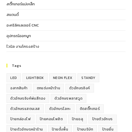
สติ๊กเกอร์แม่เหล็ก
สแตนดี้
อะคริลิคเลเซอร์ CNC
อุปกรณ์ออกบูท
ไวนิล งานโครงสร้าง
Tags
LED
LIGHTBOX
NEON FLEX
STANDY
ฉลากสินค้า
ตกแต่งหน้าร้าน
ตัวอักษรซิงค์
ตัวอักษรซิงค์พ่นสีทอง
ตัวอักษรพลาสวูด
ตัวอักษรแสตนเลส
ตัวอักษรโลหะ
ติดสติ๊กเกอร์
ป้ายกล่องไฟ
ป้ายคอมโพสิต
ป้ายฉลุ
ป้ายตัวอักษร
ป้ายตัวอักษรหน้าร้าน
ป้ายตั้งพื้น
ป้ายบริษัท
ป้ายยื่น