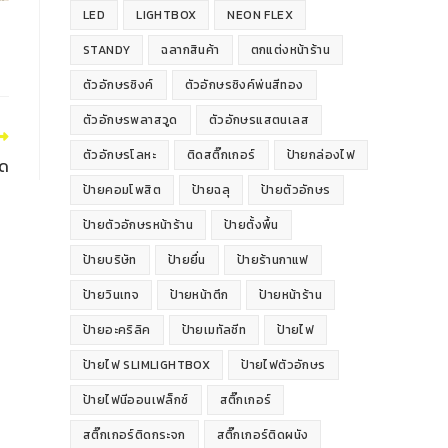
LED
LIGHTBOX
NEON FLEX
STANDY
ฉลากสินค้า
ตกแต่งหน้าร้าน
ตัวอักษรซิงค์
ตัวอักษรซิงค์พ่นสีทอง
ตัวอักษรพลาสวูด
ตัวอักษรแสตนเลส
ตัวอักษรโลหะ
ติดสติ๊กเกอร์
ป้ายกล่องไฟ
๊ด
ป้ายคอมโพสิต
ป้ายฉลุ
ป้ายตัวอักษร
ป้ายตัวอักษรหน้าร้าน
ป้ายตั้งพื้น
ป้ายบริษัท
ป้ายยื่น
ป้ายร้านกาแฟ
ป้ายวินเทจ
ป้ายหน้าตึก
ป้ายหน้าร้าน
ป้ายอะคริลิค
ป้ายเมทัลชีท
ป้ายไฟ
ป้ายไฟ SLIMLIGHTBOX
ป้ายไฟตัวอักษร
ป้ายไฟนีออนเฟล็กซ์
สติ๊กเกอร์
สติ๊กเกอร์ติดกระจก
สติ๊กเกอร์ติดผนัง