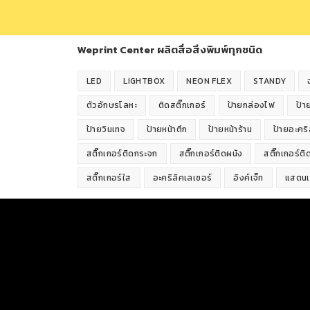
Weprint Center ผลิตสื่อสิ่งพิมพ์ทุกชนิด
LED
LIGHTBOX
NEON FLEX
STANDY
ตัวอักษรโลหะ
ติดสติ๊กเกอร์
ป้ายกล่องไฟ
ป้า
ป้ายวินเทจ
ป้ายหน้าตึก
ป้ายหน้าร้าน
ป้ายอะคริ
สติ๊กเกอร์ติดกระจก
สติ๊กเกอร์ติดผนัง
สติ๊กเกอร์ต
สติ๊กเกอร์ใส
อะคริลิคเลเซอร์
อิงค์เจ็ท
แสตน