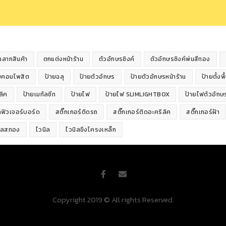
ฉลากสินค้า
ตกแต่งหน้าร้าน
ตัวอักษรซิงค์
ตัวอักษรซิงค์พ่นสีทอง
ยคอมโพสิต
ป้ายฉลุ
ป้ายตัวอักษร
ป้ายตัวอักษรหน้าร้าน
ป้ายตั้งพื
ลิค
ป้ายเมทัลชีท
ป้ายไฟ
ป้ายไฟ SLIMLIGHTBOX
ป้ายไฟตัวอักษ
ิดฟิวเจอร์บอร์ด
สติ๊กเกอร์ติดรถ
สติ๊กเกอร์ติดอะคริลิค
สติ๊กเกอร์ฝ้า
เลสทอง
ไวนิล
ไวนิลขึงโครงเหล็ก
Copyright 2019 © All rights Reserved.