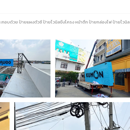
ระกอบด้วย ป้ายแผงตัวซี ป้ายไวนิลขึงโครง หน้าตึก ป้ายกล่องไฟ ป้ายไวนิล