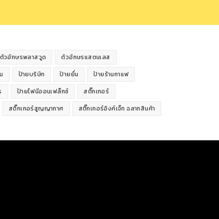
ตัวอักษรพลาสวูด
ตัวอักษรแสตนเลส
้น
ป้ายบริษัท
ป้ายยื่น
ป้ายร้านกาแฟ
ร
ป้ายไฟนีออนเฟล็กซ์
สติ๊กเกอร์
สติ๊กเกอร์สูญญากาศ
สติ๊กเกอร์อิงค์เจ็ท ฉลากสินค้า