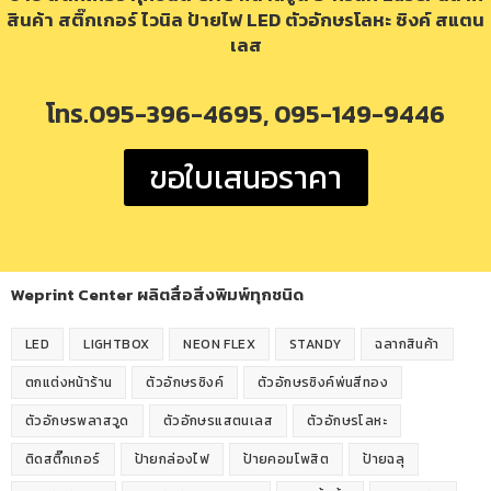
สินค้า สติ๊กเกอร์ ไวนิล ป้ายไฟ LED ตัวอักษรโลหะ ซิงค์ สแตน
เลส
โทร.095-396-4695, 095-149-9446
ขอใบเสนอราคา
Weprint Center ผลิตสื่อสิ่งพิมพ์ทุกชนิด
LED
LIGHTBOX
NEON FLEX
STANDY
ฉลากสินค้า
ตกแต่งหน้าร้าน
ตัวอักษรซิงค์
ตัวอักษรซิงค์พ่นสีทอง
ตัวอักษรพลาสวูด
ตัวอักษรแสตนเลส
ตัวอักษรโลหะ
ติดสติ๊กเกอร์
ป้ายกล่องไฟ
ป้ายคอมโพสิต
ป้ายฉลุ