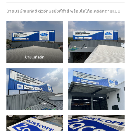
ป้ายบริษัทเมทัลชี ตัวอักษรซิ้งค์ทำสี พร้อมโลโก้อะคริลิคตามแบบ
ป้ายเมทัลชีท