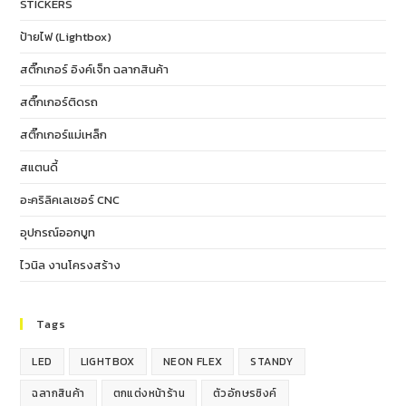
STICKERS
ป้ายไฟ (Lightbox)
สติ๊กเกอร์ อิงค์เจ็ท ฉลากสินค้า
สติ๊กเกอร์ติดรถ
สติ๊กเกอร์แม่เหล็ก
สแตนดี้
อะคริลิคเลเซอร์ CNC
อุปกรณ์ออกบูท
ไวนิล งานโครงสร้าง
Tags
LED
LIGHTBOX
NEON FLEX
STANDY
ฉลากสินค้า
ตกแต่งหน้าร้าน
ตัวอักษรซิงค์