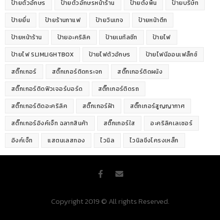
ป้ายตัวอักษร
ป้ายตัวอักษรหน้าร้าน
ป้ายตั้งพื้น
ป้ายบริษัท
ป้ายยื่น
ป้ายร้านกาแฟ
ป้ายวินเทจ
ป้ายหน้าตึก
ป้ายหน้าร้าน
ป้ายอะคริลิค
ป้ายเมทัลชีท
ป้ายไฟ
ป้ายไฟ SLIMLIGHTBOX
ป้ายไฟตัวอักษร
ป้ายไฟนีออนเฟล็กซ์
สติ๊กเกอร์
สติ๊กเกอร์ติดกระจก
สติ๊กเกอร์ติดผนัง
สติ๊กเกอร์ติดฟิวเจอร์บอร์ด
สติ๊กเกอร์ติดรถ
สติ๊กเกอร์ติดอะคริลิค
สติ๊กเกอร์ฝ้า
สติ๊กเกอร์สูญญากาศ
สติ๊กเกอร์อิงค์เจ็ท ฉลากสินค้า
สติ๊กเกอร์ใส
อะคริลิคเลเซอร์
อิงค์เจ็ท
แสตนเลสทอง
ไวนิล
ไวนิลขึงโครงเหล็ก
Copyright 2019 © All rights Reserved.